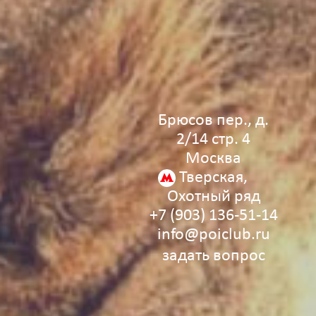
Брюсов пер., д.
2/14 стр. 4
Москва
Тверская,
Охотный ряд
+7 (903) 136‑51‑14
info@poiclub.ru
задать вопрос