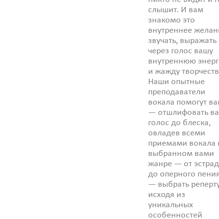
слышит. И вам
знакомо это
внутреннее желан
звучать, выражать
через голос вашу
внутреннюю энер
и жажду творчеств
Наши опытные
преподаватели
вокала помогут ва
— отшлифовать в
голос до блеска,
овладев всеми
приемами вокала 
выбранном вами
жанре — от эстра
до оперного пения
— выбрать реперту
исходя из
уникальных
особенностей