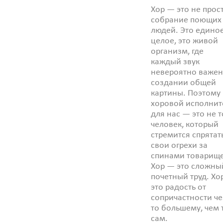
Хор — это не прос
собрание поющих
людей. Это едино
целое, это живой
организм, где
каждый звук
невероятно важен
создании общей
картины. Поэтому
хоровой исполнит
для нас — это не т
человек, который
стремится спрятат
свои огрехи за
спинами товарище
Хор — это сложны
почетный труд. Хо
это радость от
сопричастности че
то большему, чем 
сам.