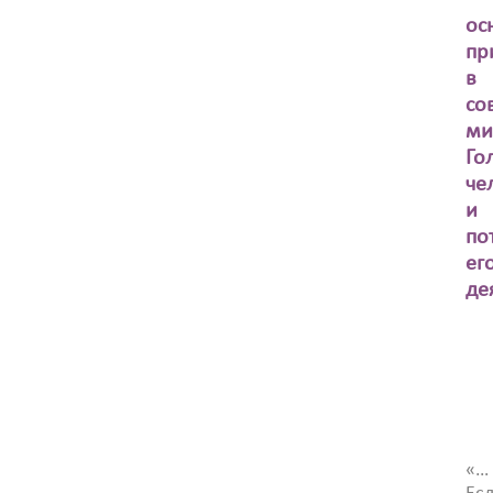
ос
пр
в
со
ми
Го
че
и
по
ег
де
«…