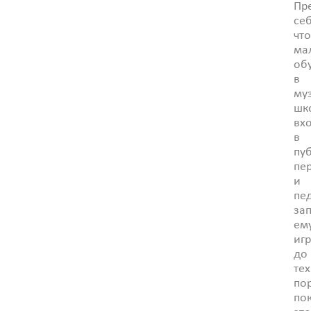
Пр
себ
чт
ма
об
в
му
шк
вх
в
пу
пе
и
пе
за
ем
игр
до
тех
пор
по