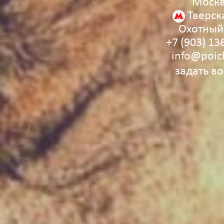
Моск
Тверск
Охотный
+7 (903) 13
info@poic
задать в