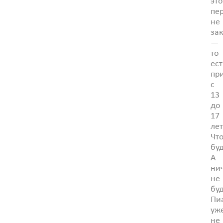
это
пе
не
за
—
то
ест
пр
с
13
до
17
лет
Чт
бу
А
ни
не
буд
Пи
уж
не