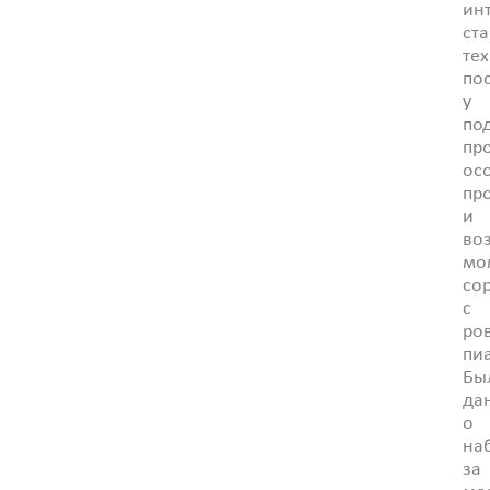
ин
ст
те
по
у
по
пр
ос
пр
и
во
мо
со
с
ро
пи
Бы
да
о
на
за