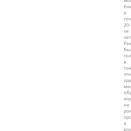
мо
бл
в
те
20-
ти
лет
Ра
бы
то
в
то
чт
од
ма
об
иг
на
ро
пр
а
ег