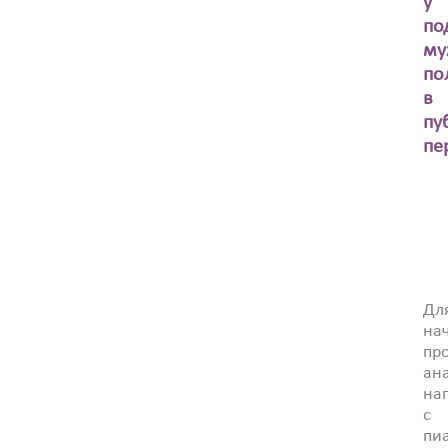
у
по
му
по
в
пу
пе
Дл
на
пр
ан
на
с
пи