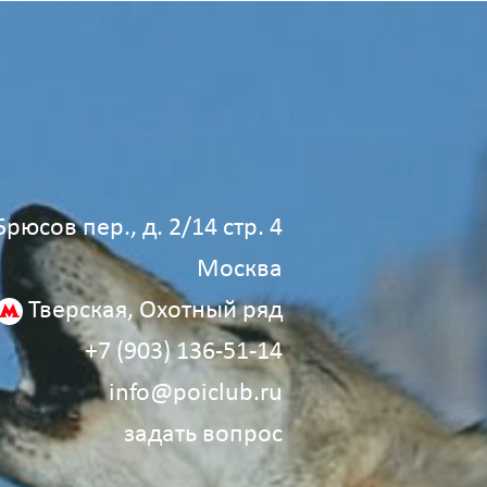
Брюсов пер., д. 2/14 стр. 4
Москва
Тверская, Охотный ряд
+7 (903) 136‑51‑14
info@poiclub.ru
задать вопрос