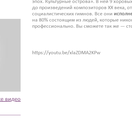
эпох. Культурные острова». В ней 9 хоров
до произведений композиторов XX века, о
социалистических гимнов. Все они
исполне
на 80% состоящим из людей, которые нико
профессионально. Вы сможете так же — сто
https://youtu.be/xlaZDMA2KPw
се видео