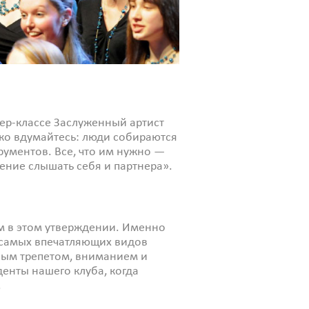
стер-классе Заслуженный артист
ько вдумайтесь: люди собираются
рументов. Все, что им нужно —
мение слышать себя и партнера».
м в этом утверждении. Именно
 самых впечатляющих видов
ным трепетом, вниманием и
денты нашего клуба, когда
.