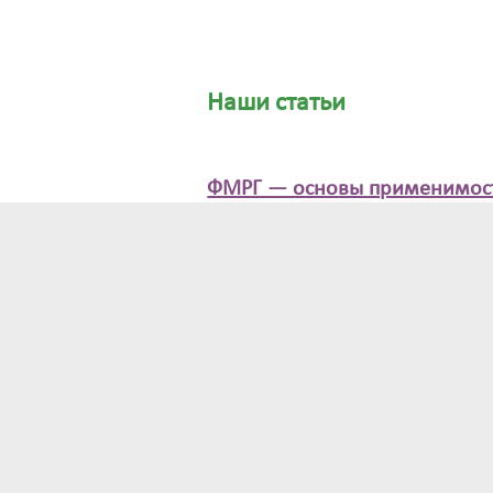
Наши статьи
ФМРГ — основы применимос
современном мире. Голос, че
потенциал его деятельности.
«…Если рассмотреть работу мен
среднего и высшего звена с точк
голосовой РЕЧЕВОЙ нагрузки, м
что это классический случай пре
ситуации повышенной голосовои
ответственности; иными словами
данной области профессиональн