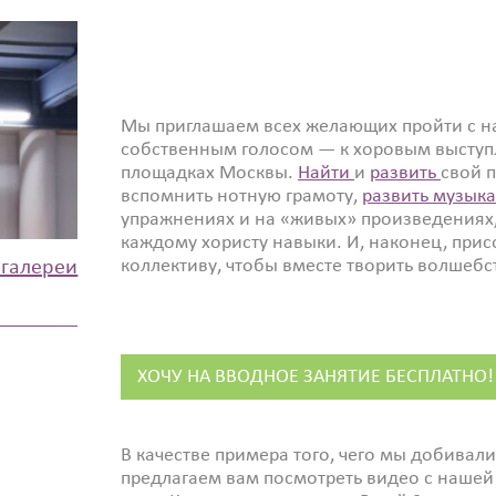
Мы приглашаем всех желающих пройти с на
собственным голосом — к хоровым выступ
площадках Москвы.
Найти
и
развить
свой п
вспомнить нотную грамоту,
развить музыка
упражнениях и на «живых» произведениях
каждому хористу навыки. И, наконец, при
коллективу, чтобы вместе творить волшебс
огалереи
ХОЧУ НА ВВОДНОЕ ЗАНЯТИЕ БЕСПЛАТНО!
В качестве примера того, чего мы добивал
предлагаем вам посмотреть видео с нашей