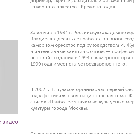
дирижер, скрипач, создатель и бессменный
камерного оркестра «Времена года».
Закончив в 1984 г. Российскую академию му
Владислав десять лет работал во вновь с
камерном оркестре под руководством И. Жу
и интенсивные занятия с отцом — профес
основой создания в 1994 г. камерного оркес
1999 года имеет статус государственного.
В 2002 г. В. Булахов организовал первый ф
год у фестиваля своя национальная тема. Ф
список «Наиболее значимые культурные ме
культуры города Москвы.
е видео