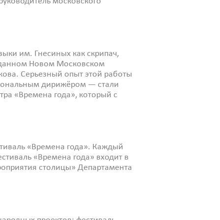
 руководитель московского
зыки им. Гнесиных как скрипач,
озданном Новом Московском
кова. Серьезный опыт этой работы
сиональным дирижёром — стали
тра «Времена года», который с
естиваль «Времена года». Каждый
естиваль «Времена года» входит в
роприятия столицы» Департамента