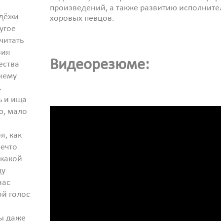
произведений, а также развитию исполните
одёжи
хоровых певцов.
ругое
читать
вия
Видеорезюме:
ества
нему
.
ь и ища
, мало
я, как
нечто
 какой
ду
нас
й голос
мы даже