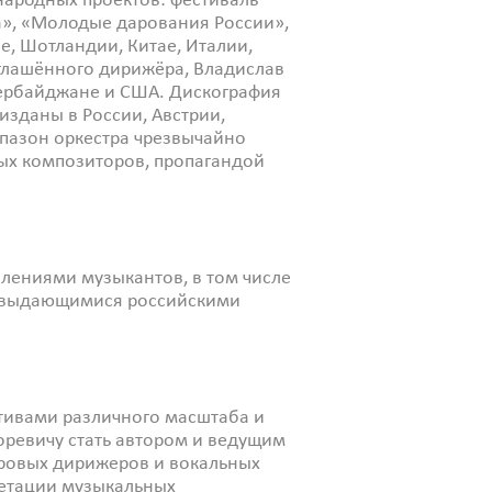
народных проектов: фестиваль
а», «Молодые дарования России»,
е, Шотландии, Китае, Италии,
иглашённого дирижёра, Владислав
зербайджане и США. Дискография
изданы в России, Австрии,
пазон оркестра чрезвычайно
ых композиторов, пропагандой
лениями музыкантов, в том числе
с выдающимися российскими
тивами различного масштаба и
оревичу стать автором и ведущим
оровых дирижеров и вокальных
ретации музыкальных