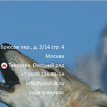
Брюсов пер., д. 2/14 стр. 4
Москва
Тверская, Охотный ряд
+7 (903) 136‑51‑14
info@poiclub.ru
задать вопрос