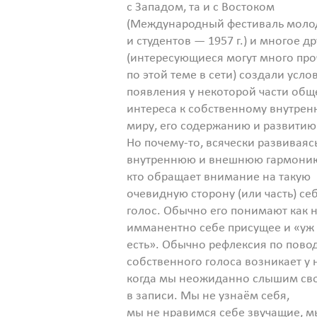
с Западом, та и с Востоком
(Международный фестиваль мол
и студентов — 1957 г.) и многое д
(интересующиеся могут много про
по этой теме в сети) создали усло
появления у некоторой части общ
интереса к собственному внутрен
миру, его содержанию и развитию
Но почему-то, всячески развиваяс
внутреннюю и внешнюю гармонию
кто обращает внимание на такую
очевидную сторону (или часть) себ
голос. Обычно его понимают как 
имманентно себе присущее и «уж
есть». Обычно рефлексия по пово
собственного голоса возникает у 
когда мы неожиданно слышим сво
в записи. Мы не узнаём себя,
мы не нравимся себе звучащие, 