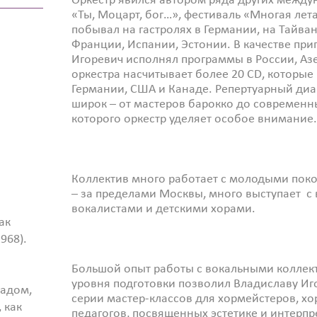
Оркестр явился автором ряда других между
«Ты, Моцарт, бог…», фестиваль «Многая лет
побывал на гастролях в Германии, на Тайван
Франции, Испании, Эстонии. В качестве пр
Игоревич исполнял программы в России, А
оркестра насчитывает более 20 CD, которые 
Германии, США и Канаде. Репертуарный диа
широк – от мастеров барокко до современн
которого оркестр уделяет особое внимание.
Коллектив много работает с молодыми поко
– за пределами Москвы, много выступает 
вокалистами и детскими хорами.
ак
968).
Большой опыт работы с вокальными коллек
уровня подготовки позволил Владиславу Иг
падом,
серии мастер-классов для хормейстеров, х
 как
педагогов, посвященных эстетике и интерп