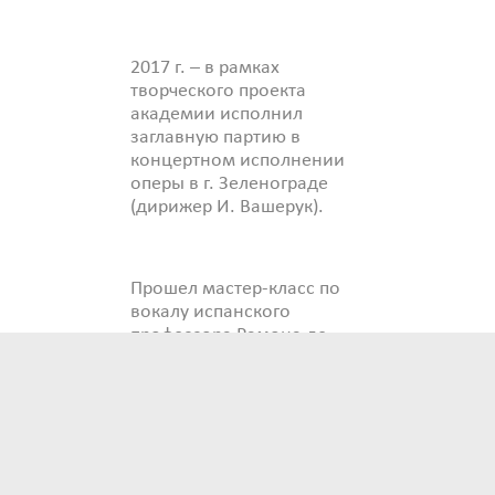
2017 г. – в рамках
творческого проекта
академии исполнил
заглавную партию в
концертном исполнении
оперы в г. Зеленограде
(дирижер И. Вашерук).
Прошел мастер-класс по
вокалу испанского
профессора Рамона де
Андреса (г. Валенсия)
С 2014 г. – член
молодежной секции
Союза Композиторов РФ.