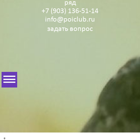
ряд
+7 (903) 136‑51‑14
info@poiclub.ru
задать вопрос