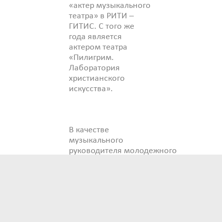
«актер музыкального
театра» в РИТИ –
ГИТИС. С того же
года является
актером театра
«Пилигрим.
Лаборатория
христианского
искусства».
В качестве
музыкального
руководителя молодежного
христианского клуба
«Вязь» при приходе
Кирилла и Мефодия
в Ростокино
подготовил и провел
множество