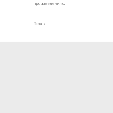
произведениях.
Поют:
Марина Платова-
Грашина (директор
Клуба), меццо-
сопрано
Андрей Крутов,
тенор
Виталий Жданов,
баритон
Мария Калинина,
сопрано
и другие.