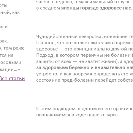
часов в неделю, а максимальный отпуск — 
оты
в среднем
японцы гораздо здоровее нас
ный, как
ия и
Чудодейственные лекарства, новейшие те
рах.
Главное, что позволяет жителям совреме
, тем реже
здоровье — это принципиально другой по
тся на
Подход, в котором первичны не болезни (
защиты от всех — не хватит жизни), а здо
олосовыми
за здоровьем бережно и внимательно н
икации…»
устроено, и как вовремя определять его у
Все статьи
состояние пред-болезни перейдет собств
С этим подходом, в одном из его практи
познакомимся в ходе нашего курса.