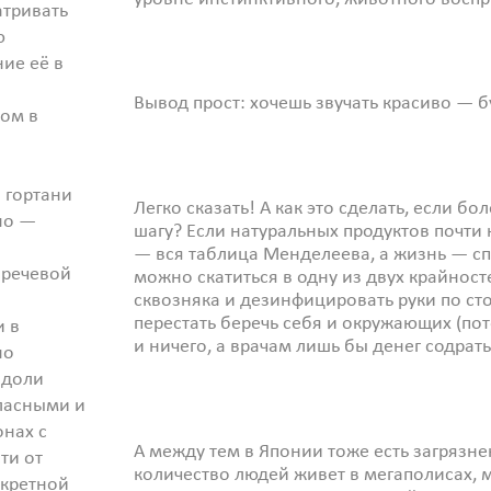
атривать
ю
ние её в
Вывод прост: хочешь звучать красиво — б
ом в
 гортани
Легко сказать! А как это сделать, если б
жно —
шагу? Если натуральных продуктов почти н
— вся таблица Менделеева, а жизнь — с
оречевой
можно скатиться в одну из двух крайност
сквозняка и дезинфицировать руки по ст
перестать беречь себя и окружающих (пот
и в
и ничего, а врачам лишь бы денег содрать
но
 доли
ласными и
онах с
А между тем в Японии тоже есть загрязне
ти от
количество людей живет в мегаполисах, м
нкретной