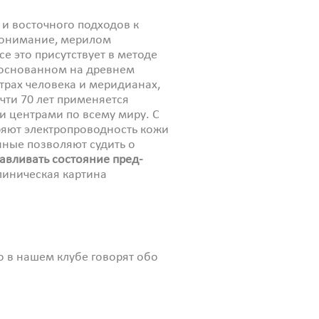
 и восточного подходов к
понимание, мерилом
се это присутствует в методе
 основанном на древнем
трах человека и меридианах,
чти 70 лет применяется
и центрами по всему миру. С
яют электропроводность кожи
нные позволяют судить о
авливать состояние пред-
линическая картина
го в нашем клубе говорят обо