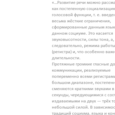
«…Развитие речи можно рассм
как постепенную социализаци
голосовой функции, т. е. введе
весьма жёсткие ограничения,
сформированные данным язык
данном социуме. Это касается
звуковысотности, силы тона, а,
следовательно, режима работы
(регистра) и, что особенно ва
длительности.
Протяжные громкие гласные д
коммуникации, реализуемые
попеременно всеми регистрам
большом диапазоне, постепен
сменяются краткими звуками в
секунды, чередующимися с сог
издаваемыми на двух — трёх т
небольшой силой. В зависимос
традиций социума, языка и ко