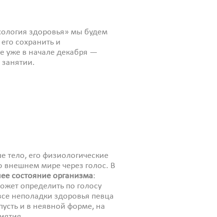
хология здоровья» мы будем
 его сохранить и
бе уже в начале декабря —
 занятии.
 тело, его физиологические
 внешнем мире через голос. В
нее состояние организма
:
ожет определить по голосу
все неполадки здоровья певца
усть и в неявной форме, на
иятия.