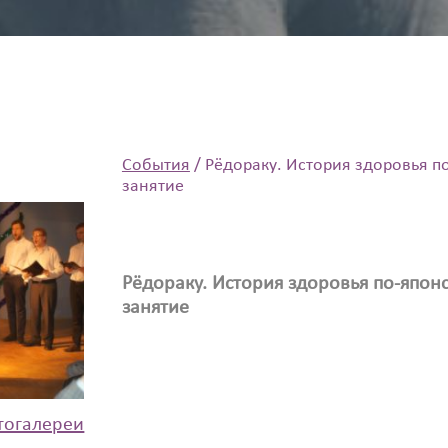
События
/
Рёдораку. История здоровья п
занятие
Рёдораку. История здоровья по-япон
занятие
тогалереи