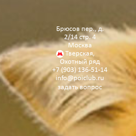
Брюсов пер., д.
2/14 стр. 4
Москва
Тверская,
Охотный ряд
+7 (903) 136‑51‑14
info@poiclub.ru
задать вопрос