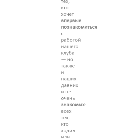
тех,
кто
хочет
впервые
познакомиться
с
работой
нашего
клуба
— но
также
и
наших
давних
и не
очень
знакомых
:
всех
тех,
кто
ходил
или