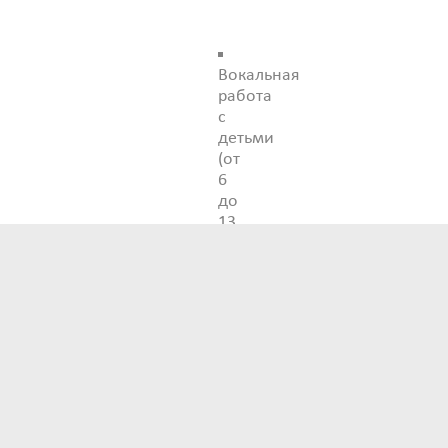
Вокальная
работа
с
детьми
(от
6
до
13
лет)
—
для
маленьких
покорителей
сцены:
ваших
дочек,
сыновей,
племянников