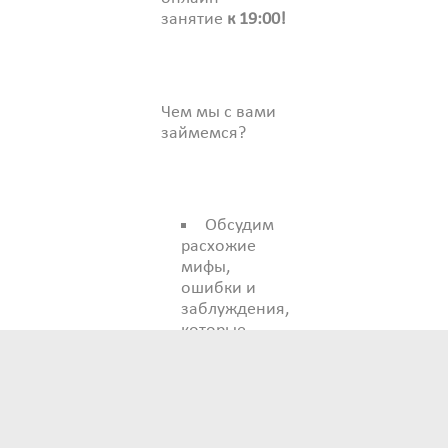
занятие
к 19:00!
Чем мы с вами
займемся?
Обсудим
расхожие
мифы,
ошибки и
заблуждения,
которые
мешают
работать с
голосом.
Например,
что для этого