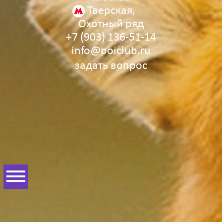
Тверская,
Охотный ряд
+7 (903) 136‑51‑14
info@poiclub.ru
задать вопрос