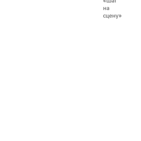
«Шаг
на
сцену»