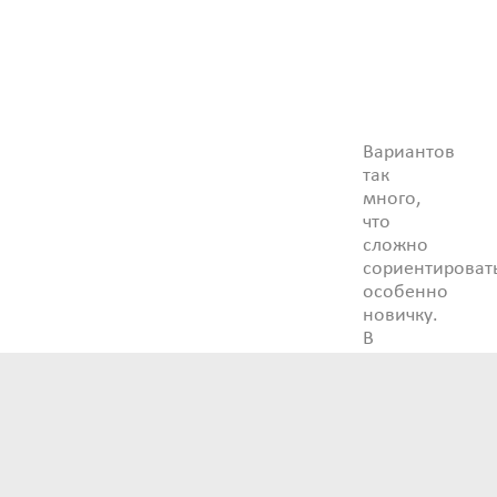
Вариантов
так
много,
что
сложно
сориентировать
особенно
новичку.
В
одной
только
Москве
десятки
школ
вокала