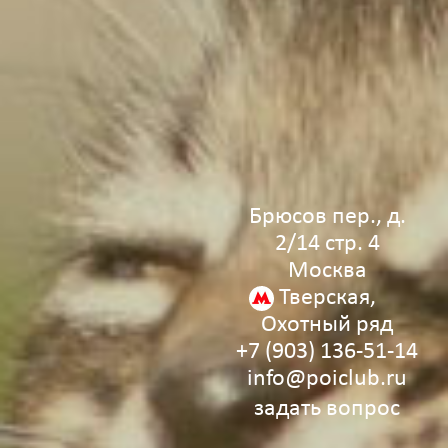
Брюсов пер., д.
2/14 стр. 4
Москва
Тверская,
Охотный ряд
+7 (903) 136‑51‑14
info@poiclub.ru
задать вопрос