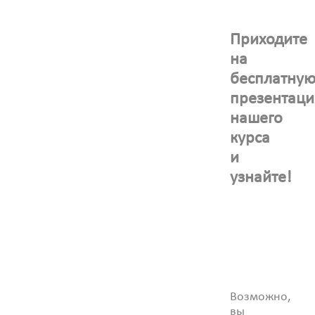
Приходите
на
бесплатну
презентац
нашего
курса
и
узнайте!
Возможно,
вы