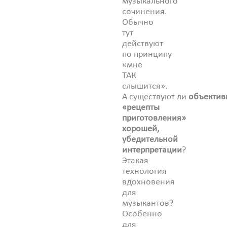
музыкального
сочинения.
Обычно
тут
действуют
по принципу
«мне
ТАК
слышится».
А существуют ли
объектив
«рецепты
приготовления»
хорошей,
убедительной
интерпретации
?
Этакая
технология
вдохновения
для
музыкантов?
Особенно
для