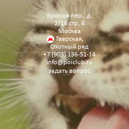
Брюсов пер., д.
2/14 стр. 4
Москва
Тверская,
Охотный ряд
+7 (903) 136‑51‑14
info@poiclub.ru
задать вопрос