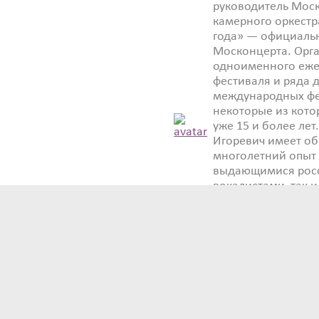
руководитель Мос­к
камерного оркест
года» — официальн
Москонцерта. Орг
одноименного еже
фестиваля и ряда 
международных фе­
некоторые из кото
уже 15 и более лет
Игоревич имеет о
многолетний опыт 
выдающимися рос
вокалистами, так и
ансамблями самог
масштаба, от 35 до
человек. Подробне
Владиславе Игорев
оркестре — в
видео:
www.youtu.b