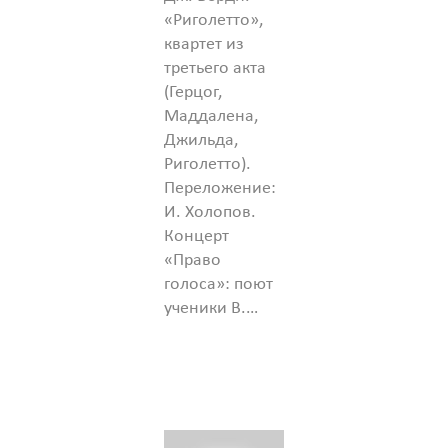
«Риголетто»,
квартет из
третьего акта
(Герцог,
Маддалена,
Джильда,
Риголетто).
Переложение:
И. Холопов.
Концерт
«Право
голоса»: поют
ученики В.…