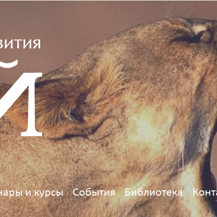
ары и курсы
События
Библиотека
Конт