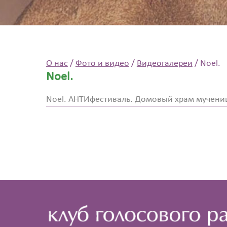
О нас
/
Фото и видео
/
Видеогалереи
/
Noel.
Noel.
Noel. АНТИфестиваль. Домовый храм мучениц