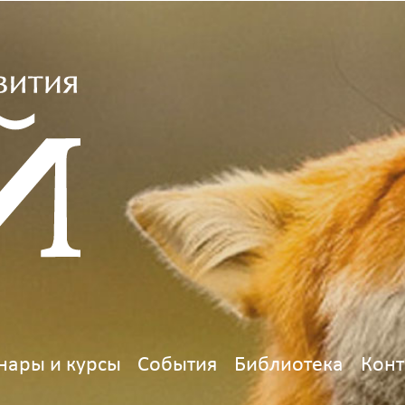
нары и курсы
События
Библиотека
Конт