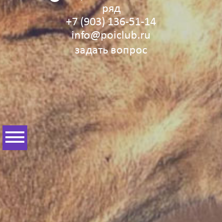
ряд
+7 (903) 136‑51‑14
info@poiclub.ru
задать вопрос