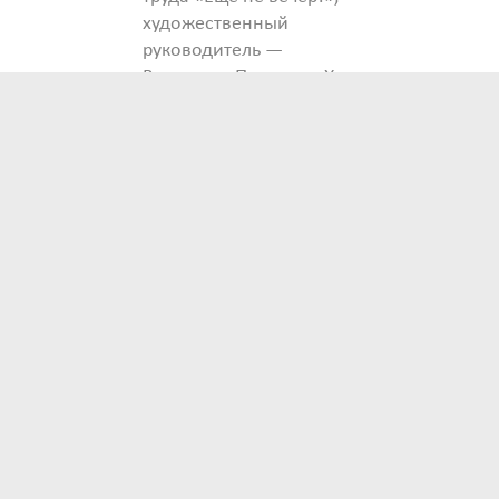
художественный
руководитель —
Владимир Петрашко Хор
клуба голосового
развития «Пой»,
старший хормейстер —
Виталий Жданов
Концертмейстер —
Ольга Цехова
Московский камерный
оркестр «Времена года»,
художественный
руководитель и
дирижер —
Заслуженный артист
России Владислав
Булахов Режиссер-
постановщик —