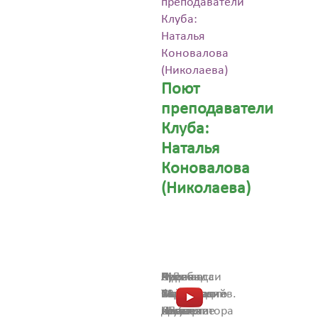
преподаватели
Клуба:
Наталья
Коновалова
(Николаева)
Поют
преподаватели
Клуба:
Наталья
Коновалова
(Николаева)
Ария
Ave
Серенада
Песня
Русская
П.
М.
К.Дебюсси
Мистера
Maria
Ф.
венгерского
народная
Чайковский
Таривердиев.
«Звездная
Икс
Джузеппе
Шуберта
композитора
песня
—
«Песня
ночь».