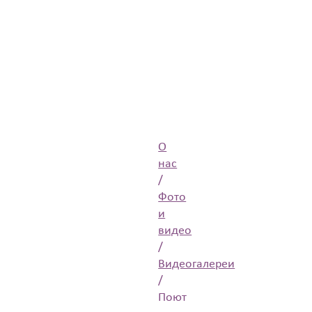
О
нас
/
Фото
и
видео
/
Видеогалереи
/
Поют