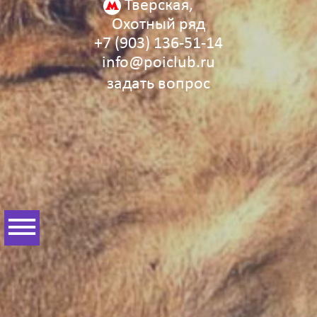
Тверская,
Охотный ряд
+7 (903) 136‑51‑14
info@poiclub.ru
задать вопрос