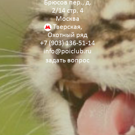
Брюсов пер., д.
2/14 стр. 4
Москва
Тверская,
Охотный ряд
+7 (903) 136‑51‑14
info@poiclub.ru
задать вопрос