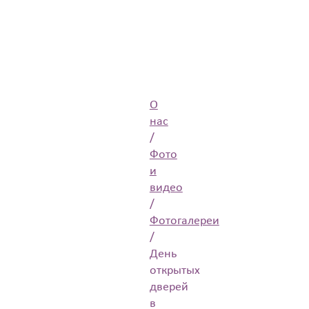
О
нас
/
Фото
и
видео
/
Фотогалереи
/
День
открытых
дверей
в