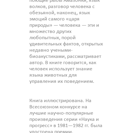
поющие рыбы Амазонки, язык
волков, разговор человека с
обезьяной, наконец, язык
эмоций самого «царя
природы» — человека — эти и
множество других
любопытных, порой
удивительных фактов, открытых
недавно учеными-
биоакустиками, рассматривает
автор. В книге говорится, как
человек использует знание
языка животных для
управления их поведением.
Книга иллюстрирована. На
Всесоюзном конкурсе на
лучшие научно-популярные
произведения серии «Наука и
прогресс» в 1981—1982 гг. была
удостоена премии.