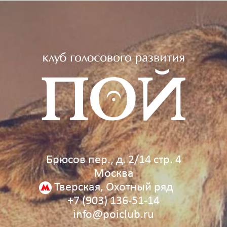
Брюсов пер., д. 2/14 стр. 4
Москва
Тверская, Охотный ряд
+7 (903) 136‑51‑14
info@poiclub.ru