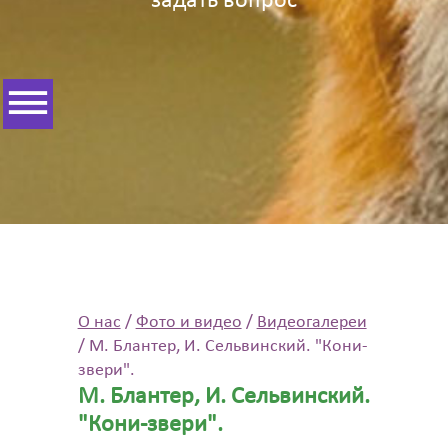
задать вопрос
О нас
/
Фото и видео
/
Видеогалереи
/
М. Блантер, И. Сельвинский. "Кони-
звери".
М. Блантер, И. Сельвинский.
"Кони-звери".