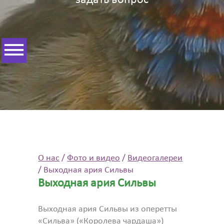
задать вопрос
О нас
/
Фото и видео
/
Видеогалереи
/
Выходная ария Сильвы
Выходная ария Сильвы
Выходная ария Сильвы из оперетты
«Сильва» («Королева чардаша»)