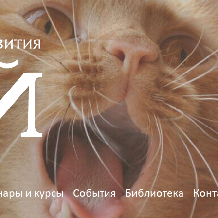
ары и курсы
События
Библиотека
Конт