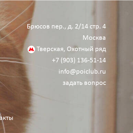
Брюсов пер., д. 2/14 стр. 4
Москва
Тверская, Охотный ряд
+7 (903) 136‑51‑14
info@poiclub.ru
задать вопрос
акты