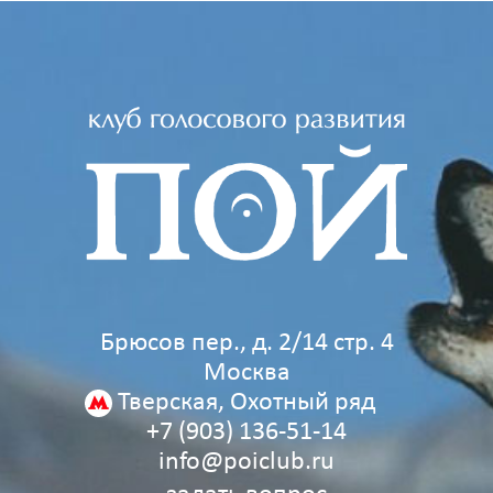
Брюсов пер., д. 2/14 стр. 4
Москва
Тверская, Охотный ряд
+7 (903) 136‑51‑14
info@poiclub.ru