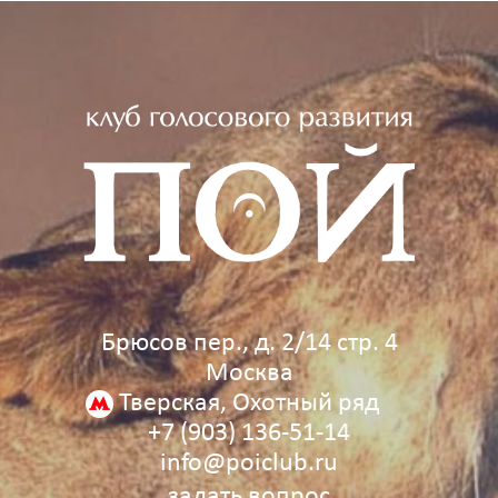
Брюсов пер., д. 2/14 стр. 4
Москва
Тверская, Охотный ряд
+7 (903) 136‑51‑14
info@poiclub.ru
задать вопрос