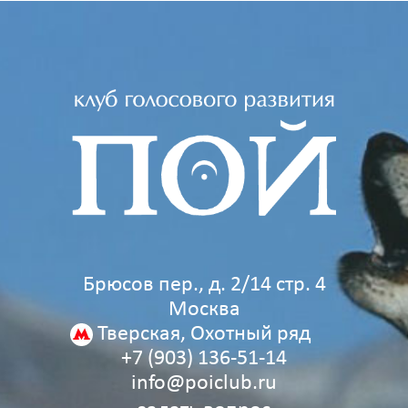
Брюсов пер., д. 2/14 стр. 4
Москва
Тверская, Охотный ряд
+7 (903) 136‑51‑14
info@poiclub.ru