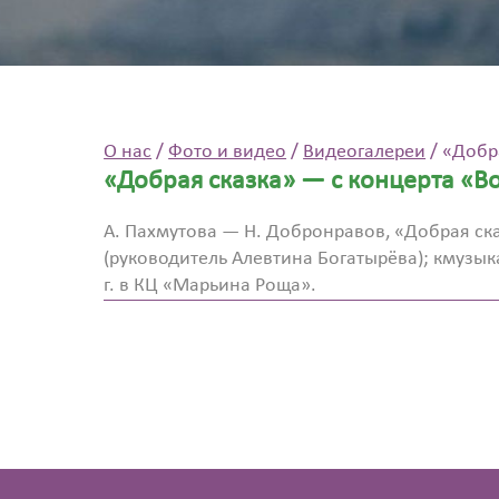
О нас
/
Фото и видео
/
Видеогалереи
/
«Добра
«Добрая сказка» — с концерта «Во
А. Пахмутова — Н. Добронравов, «Добрая ск
(руководитель Алевтина Богатырёва); кмузы
г. в КЦ «Марьина Роща».