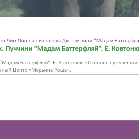
г Чио-Чио-сан из оперы Дж. Пуччини “Мадам Баттерфля
. Пуччини “Мадам Баттерфляй”. Е. Ковтон
“Мадам Баттерфляй”. Е. Ковтонюк. «Осеннее путешествие
турный Центр «Марьина Роща».