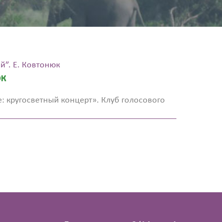
й”. Е. Ковтонюк
юк
: кругосветный концерт». Клуб голосового