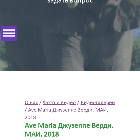
задать вопрос
О нас
/
Фото и видео
/
Видеогалереи
/
Ave Maria Джузеппе Верди. МАИ,
2018
Ave Maria Джузеппе Верди.
МАИ, 2018