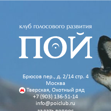
Брюсов пер., д. 2/14 стр. 4
Москва
Тверская, Охотный ряд
+7 (903) 136‑51‑14
info@poiclub.ru