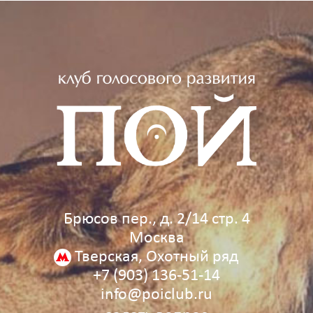
Брюсов пер., д. 2/14 стр. 4
Москва
Тверская, Охотный ряд
+7 (903) 136‑51‑14
info@poiclub.ru