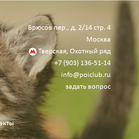
Брюсов пер., д. 2/14 стр. 4
Москва
Тверская, Охотный ряд
+7 (903) 136‑51‑14
info@poiclub.ru
задать вопрос
акты