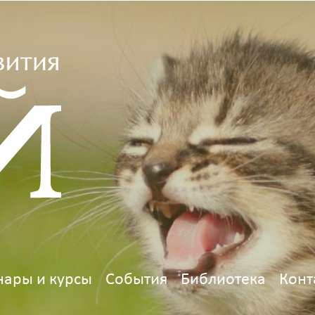
ары и курсы
События
Библиотека
Конт