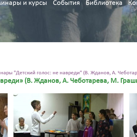
инары и курсы
События
Библиотека
Ко
нары "Детский голос: не навреди" (В. Жданов, А. Чеботаре
реди» (В. Жданов, А. Чеботарева, М. Граши