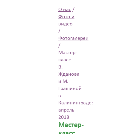
О нас
/
Фото и
видео
/
Фотогалереи
/
Мастер-
класс
В.
Жданова
и М.
Грашиной
в
Калининграде:
апрель
2018
Мастер-
класс