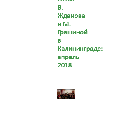
В.
Жданова
и М.
Грашиной
в
Калининграде:
апрель
2018