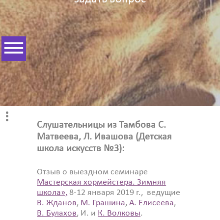
Слушательницы из Тамбова С.
Матвеева, Л. Ивашова (Детская
школа искусств №3):
Отзыв о выездном семинаре
Мастерская хормейстера. Зимняя
школа»,
8-12 января 2019 г., ведущие
В. Жданов
,
М. Грашина
,
А. Елисеева
,
В. Булахов
, И. и
К. Волковы
.