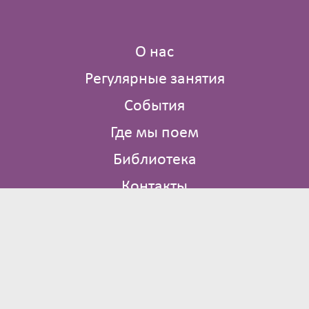
О нас
Регулярные занятия
События
Где мы поем
Библиотека
Контакты
Брюсов пер., д. 2/14 стр. 4
Москва
Тверская, Охотный ряд
+7 (903) 136‑51‑14