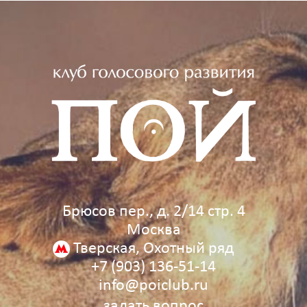
Брюсов пер., д. 2/14 стр. 4
Москва
Тверская, Охотный ряд
+7 (903) 136‑51‑14
info@poiclub.ru
задать вопрос