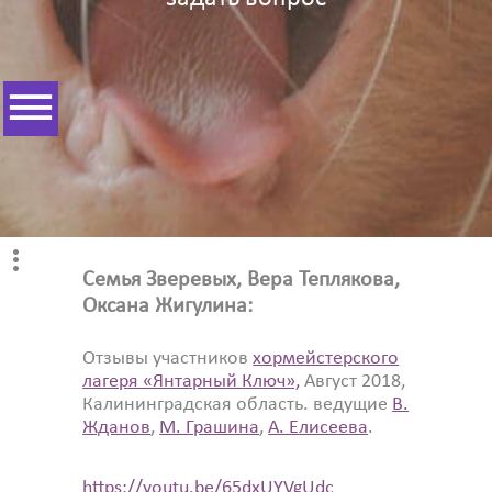
Семья Зверевых, Вера Теплякова,
Оксана Жигулина:
Отзывы участников
хормейстерского
лагеря «Янтарный Ключ»,
Август 2018,
Калининградская область. ведущие
В.
Жданов
,
М. Грашина
,
А. Елисеева
.
https://youtu.be/65dxUYVgUdc