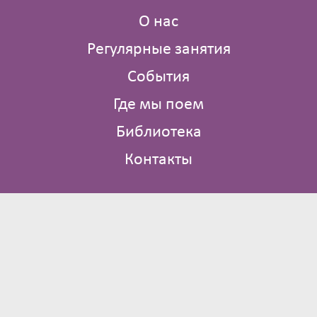
О нас
Регулярные занятия
События
Где мы поем
Библиотека
Контакты
Брюсов пер., д. 2/14 стр. 4
Москва
Тверская, Охотный ряд
+7 (903) 136‑51‑14
info@poiclub.ru